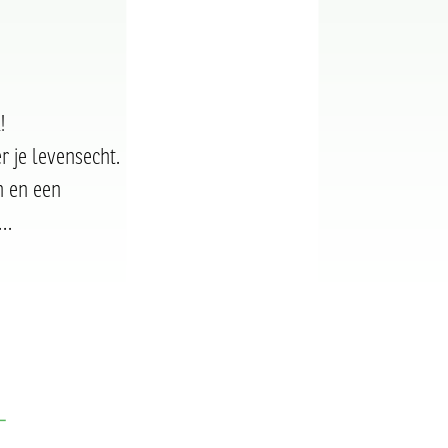
!
r je levensecht.
n en een
t…