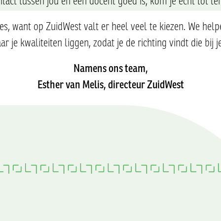
ntact tussen jou en een docent goed is, kom je echt tot ler
 want op ZuidWest valt er heel veel te kiezen. We helpen
r je kwaliteiten liggen, zodat je de richting vindt die bij j
Namens ons team,
Esther van Melis, directeur ZuidWest