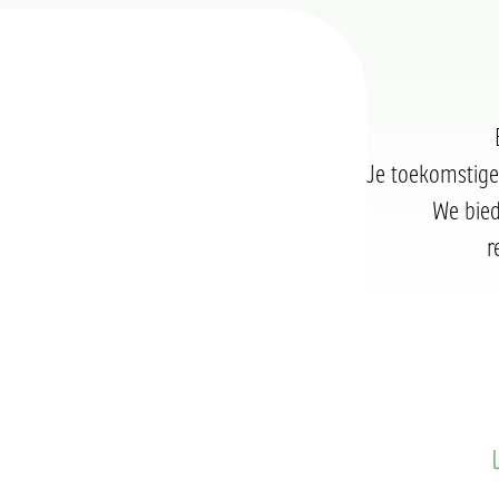
Je toekomstige 
We bied
r