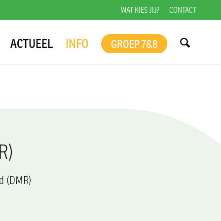
WAT KIES JIJ?
CONTACT
ACTUEEL
INFO
GROEP 7&8
R)
ad (DMR)