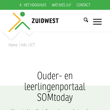
HET HOOGHUIS
WAT KIES JIJ?
CONTACT
Home
/
Info
/
ICT
Ouder- en
leerlingenportaal
SOMtoday